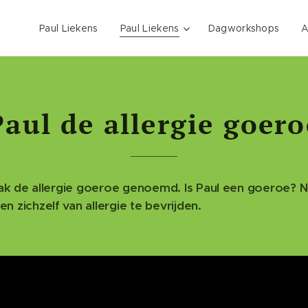
Paul Liekens
Paul Liekens
Dagworkshops
A
Paul de allergie goero
ak de allergie goeroe genoemd. Is Paul een goeroe? Ne
zichzelf van allergie te bevrijden.