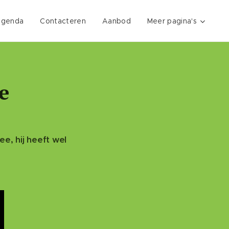
genda
Contacteren
Aanbod
Meer pagina's
e
e, hij heeft wel