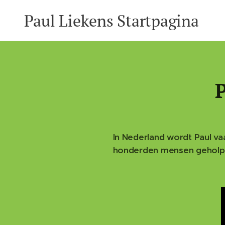
Paul Liekens Startpagina
In Nederland wordt Paul va
honderden mensen geholpen 