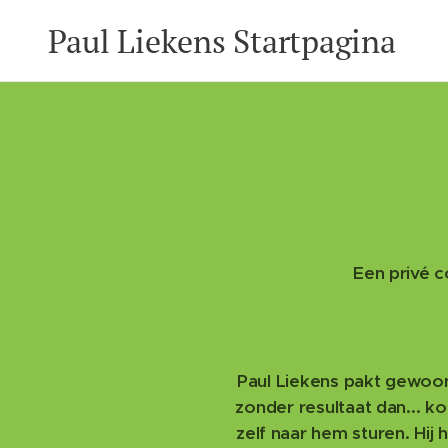
Paul Liekens Startpagina
Een privé 
Paul Liekens pakt gewoo
zonder resultaat dan... 
zelf naar hem sturen. Hij