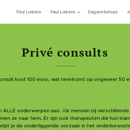
Paul Liekens
Paul Liekens
Dagworkshops
A
Privé consults
consult kost 100 euro, wat neerkomt op ongeveer 50 e
n ALLE onderwerpen aan.
A
ls mensen bij verschillend
komen ze naar hem.
E
r zijn ook therapeuten die hun kla
 helpt je de onderliggende oorzaak in het onderbewuste