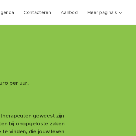
genda
Contacteren
Aanbod
Meer pagina's
uro per uu
r.
e therapeuten geweest zijn
nten bij onopgeloste zaken
 te vinden, die jouw leven