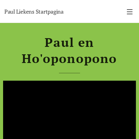
Paul Liekens Startpagina
Paul en
Ho'oponopono